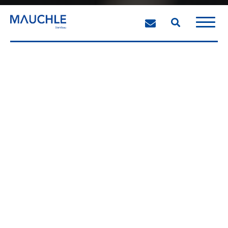
Mauchle
Projekte
Typisch Mauchle:
Stark, wenn es knifflig
wird.
Stahlbau hat eine lange Tradition in
der modernen Architektur. Die Vorteile